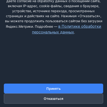
даёте согласие на обработку данных о посещении сайта,
включая IP-адрес, cookie-файлы, сведения о браузере,
устройстве, источнике перехода, просмотренных
страницах и действиях на сайте. Нажимая «Отказаться»,
вы можете продолжить пользоваться сайтом без загрузки
ДОБАВИТЬ ЖАЛОБУ
в Политике обработки
Яндекс.Метрики. Подробнее —
персональных данных
.
КОНТАКТЫ
О НАС
ПОИСК
ПРАВИЛА САЙТА
ПОЛИТИКА ОБРАБОТКИ ПЕРСОНАЛЬНЫХ ДАННЫХ
©2011-2026 ДОСКАЖАЛОБ.РФ
Принять
Отказаться