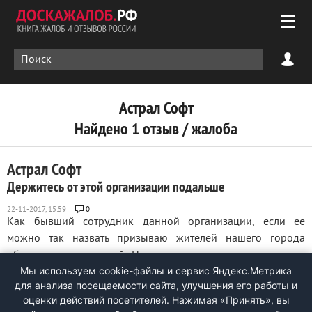
Астрал Софт
Найдено 1 отзыв / жалоба
Астрал Софт
Держитесь от этой организации подальше
0
Как бывший сотрудник данной организации, если ее
можно так назвать призываю жителей нашего города
обходить его стороной, Начальник там самодур, зарплаты
Мы используем cookie-файлы и сервис Яндекс.Метрика
выпрашивать надо грозятся все время ее лишить потому что
для анализа посещаемости сайта, улучшения его работы и
вы не работаете и не выполняете план, который так не кто
оценки действий посетителей. Нажимая «Принять», вы
не разу не выполнил, по их ...