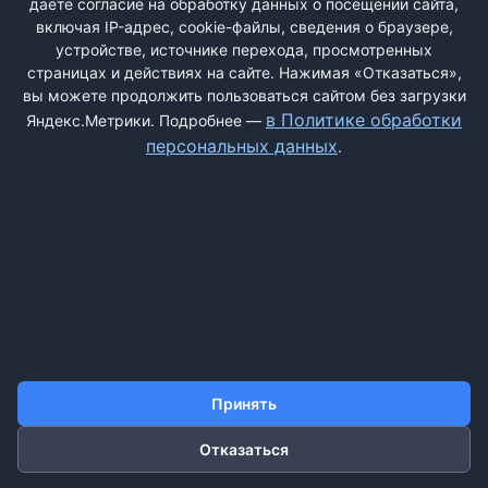
даёте согласие на обработку данных о посещении сайта,
включая IP-адрес, cookie-файлы, сведения о браузере,
устройстве, источнике перехода, просмотренных
страницах и действиях на сайте. Нажимая «Отказаться»,
вы можете продолжить пользоваться сайтом без загрузки
ДОБАВИТЬ ЖАЛОБУ
в Политике обработки
Яндекс.Метрики. Подробнее —
персональных данных
.
КОНТАКТЫ
О НАС
ПОИСК
ПРАВИЛА САЙТА
ПОЛИТИКА ОБРАБОТКИ ПЕРСОНАЛЬНЫХ ДАННЫХ
©2011-2026 ДОСКАЖАЛОБ.РФ
Принять
Отказаться