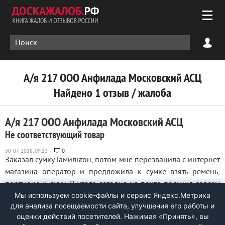
А/я 217 ООО Анфилада Московский АСЦ
Найдено 1 отзыв / жалоба
А/я 217 ООО Анфилада Московский АСЦ
Не соответствующий товар
0
Заказал сумку Гамильтон, потом мне перезванила с интернет
магазина оператор и предложила к сумке взять ремень,
портмоне и духи. В итоге сегодня на почте получил совсем
Мы используем cookie-файлы и сервис Яндекс.Метрика
не то что я заказывал, ни сумки ни портмоне ни духов, в
для анализа посещаемости сайта, улучшения его работы и
итоге мне пришло: один ремень лежит и ещё положили
оценки действий посетителей. Нажимая «Принять», вы
зеркало заднего вида в ...