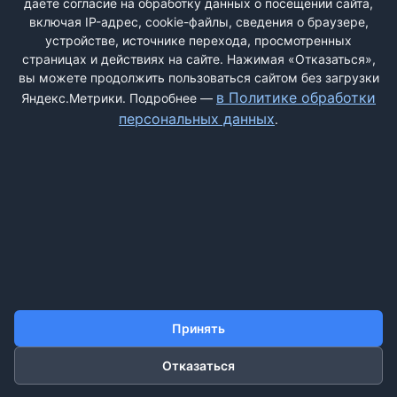
даёте согласие на обработку данных о посещении сайта,
включая IP-адрес, cookie-файлы, сведения о браузере,
устройстве, источнике перехода, просмотренных
страницах и действиях на сайте. Нажимая «Отказаться»,
вы можете продолжить пользоваться сайтом без загрузки
ДОБАВИТЬ ЖАЛОБУ
в Политике обработки
Яндекс.Метрики. Подробнее —
персональных данных
.
КОНТАКТЫ
О НАС
ПОИСК
ПРАВИЛА САЙТА
ПОЛИТИКА ОБРАБОТКИ ПЕРСОНАЛЬНЫХ ДАННЫХ
©2011-2026 ДОСКАЖАЛОБ.РФ
Принять
Отказаться