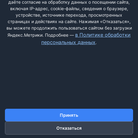
даёте согласие на обработку данных о посещении сайта,
включая IP-адрес, cookie-файлы, сведения о браузере,
Быстрая регистрация
через соцсети:
устройстве, источнике перехода, просмотренных
страницах и действиях на сайте. Нажимая «Отказаться»,
вы можете продолжить пользоваться сайтом без загрузки
в Политике обработки
Яндекс.Метрики. Подробнее —
персональных данных
.
ДОБАВИТЬ ЖАЛОБУ
КОНТАКТЫ
О НАС
ПОИСК
ПРАВИЛА САЙТА
ПОЛИТИКА ОБРАБОТКИ ПЕРСОНАЛЬНЫХ ДАННЫХ
Принять
Отказаться
©2011-2026 ДОСКАЖАЛОБ.РФ