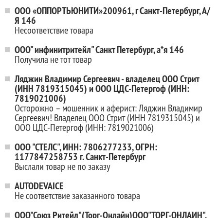
ООО «ОППОРТЬЮНИТИ»200961, г Санкт-Петербург, А/
Я 146
Несоответствие товара
ООО" инфинитритейл" Санкт Петербург, а*я 146
Получила не тот товар
Ляджин Владимир Сергеевич - владелец ООО Стрит
(ИНН 7819315045) и ООО ЦДС-Петергоф (ИНН:
7819021006)
Осторожно – мошенник и аферист: Ляджин Владимир
Сергеевич! Владелец ООО Стрит (ИНН 7819315045) и
ООО ЦДС-Петергоф (ИНН: 7819021006)
ООО "СТЕЛС", ИНН: 7806277233, ОГРН:
1177847258753 г. Санкт-Петербург
Выслали товар не по заказу
AUTODEVAICE
Не соответствие заказанного товара
ООО"Союз Ритейл"(Торг-Онлайн)ООО"ТОРГ-ОНЛАИН",