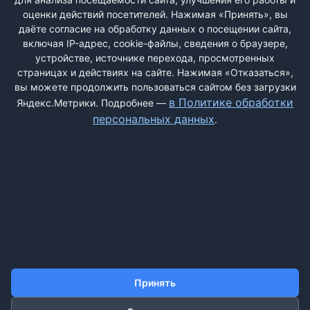
РЕГИСТРАЦИЯ
оценки действий посетителей. Нажимая «Принять», вы
даёте согласие на обработку данных о посещении сайта,
включая IP-адрес, cookie-файлы, сведения о браузере,
Быстрая регистрация
через соцсети:
устройстве, источнике перехода, просмотренных
страницах и действиях на сайте. Нажимая «Отказаться»,
вы можете продолжить пользоваться сайтом без загрузки
в Политике обработки
Яндекс.Метрики. Подробнее —
персональных данных
.
ДОБАВИТЬ ЖАЛОБУ
КОНТАКТЫ
О НАС
ПОИСК
ПРАВИЛА САЙТА
ПОЛИТИКА ОБРАБОТКИ ПЕРСОНАЛЬНЫХ ДАННЫХ
Принять