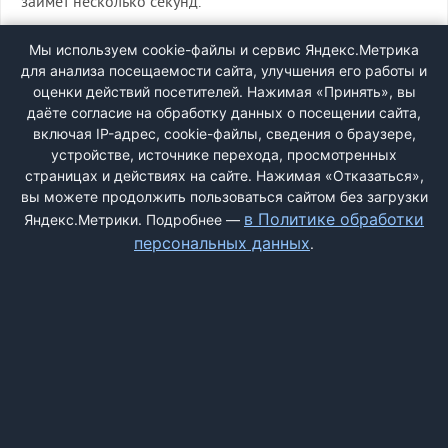
займет несколько секунд.
ВХОД
Мы используем cookie-файлы и сервис Яндекс.Метрика
для анализа посещаемости сайта, улучшения его работы и
РЕГИСТРАЦИЯ
оценки действий посетителей. Нажимая «Принять», вы
даёте согласие на обработку данных о посещении сайта,
включая IP-адрес, cookie-файлы, сведения о браузере,
Быстрая регистрация
через соцсети:
устройстве, источнике перехода, просмотренных
страницах и действиях на сайте. Нажимая «Отказаться»,
вы можете продолжить пользоваться сайтом без загрузки
в Политике обработки
Яндекс.Метрики. Подробнее —
персональных данных
.
ДОБАВИТЬ ЖАЛОБУ
КОНТАКТЫ
О НАС
ПОИСК
ПРАВИЛА САЙТА