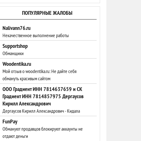
ПОПУЛЯРНЫЕ ЖАЛОБЫ
Nalivann76.ru
Некачественное выполнение работы
Supportshop
Обманщики
Woodentika.ru
Мой отзыв о woodentika.ru: Не дайте себя
обмануть красивым сайтом
ООО Градиент ИНН 7814637659 и СК
Градиент ИНН 7814857975 Дергаусов
Кирилл Александрович
Дергаусов Кирилл Александрович - Кидала
FunPay
Обмануют продавцов блокируют аккаунты не
отдают деньги