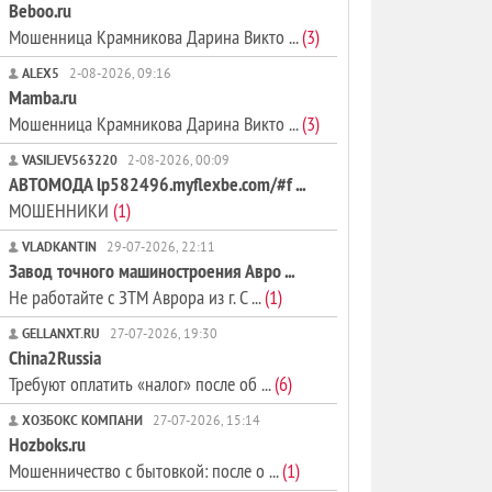
Beboo.ru
Мошенница Крамникова Дарина Викто ...
(3)
ALEX5
2-08-2026, 09:16
Mamba.ru
Мошенница Крамникова Дарина Викто ...
(3)
VASILJEV563220
2-08-2026, 00:09
АВТОМОДА lp582496.myflexbe.com/#f ...
МОШЕННИКИ
(1)
VLADKANTIN
29-07-2026, 22:11
Завод точного машиностроения Авро ...
Не работайте с ЗТМ Аврора из г. С ...
(1)
GELLANXT.RU
27-07-2026, 19:30
China2Russia
Требуют оплатить «налог» после об ...
(6)
ХОЗБОКС КОМПАНИ
27-07-2026, 15:14
Hozboks.ru
Мошенничество с бытовкой: после о ...
(1)