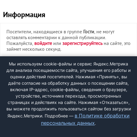
Информация
Посетители, находящиеся в группе
Гости
, не могут
оставлять комментарии к данной публикации.
Пожалуйста,
войдите
или
зарегистрируйтесь
на сайте, это
займет несколько секунд.
ВХОД
Мы используем cookie-файлы и сервис Яндекс.Метрика
для анализа посещаемости сайта, улучшения его работы и
РЕГИСТРАЦИЯ
оценки действий посетителей. Нажимая «Принять», вы
даёте согласие на обработку данных о посещении сайта,
включая IP-адрес, cookie-файлы, сведения о браузере,
Быстрая регистрация
через соцсети:
устройстве, источнике перехода, просмотренных
страницах и действиях на сайте. Нажимая «Отказаться»,
вы можете продолжить пользоваться сайтом без загрузки
в Политике обработки
Яндекс.Метрики. Подробнее —
персональных данных
.