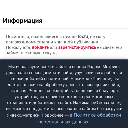
Информация
Посетители, находящиеся в группе
Гости
, не могут
оставлять комментарии к данной публикации.
Пожалуйста,
войдите
или
зарегистрируйтесь
на сайте, это
займет несколько секунд.
ВХОД
Мы используем cookie-файлы и сервис Яндекс.Метрика
для анализа посещаемости сайта, улучшения его работы и
РЕГИСТРАЦИЯ
оценки действий посетителей. Нажимая «Принять», вы
даёте согласие на обработку данных о посещении сайта,
включая IP-адрес, cookie-файлы, сведения о браузере,
Быстрая регистрация
через соцсети:
устройстве, источнике перехода, просмотренных
страницах и действиях на сайте. Нажимая «Отказаться»,
вы можете продолжить пользоваться сайтом без загрузки
в Политике обработки
Яндекс.Метрики. Подробнее —
персональных данных
.