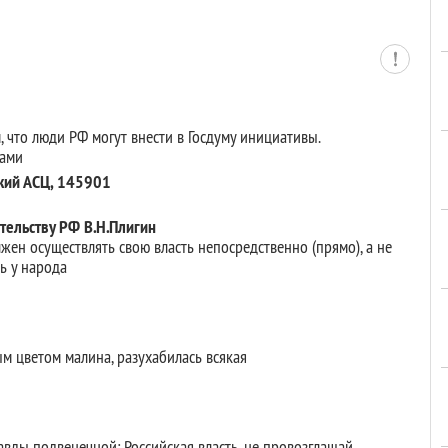
м, что люди РФ могут внести в Госдуму инициативы.
нами
ский АСЦ, 145901
тельству РФ В.Н.Плигин
жен осуществлять свою власть непосредственно (прямо), а не
ь у народа
цветом малина, разухабилась всякая
вды подвенечной: Российская власть, не провозглашай