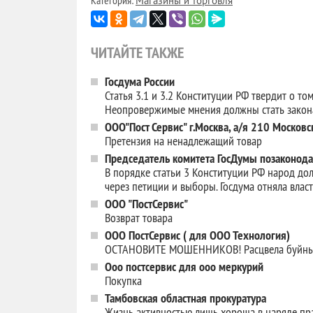
Категория:
Магазины и торговля
ЧИТАЙТЕ ТАКЖЕ
Госдума России
Статья 3.1 и 3.2 Конституции РФ твердит о то
Неопровержимые мнения должны стать зако
ООО"Пост Сервис" г.Москва, а/я 210 Москов
Претензия на ненадлежащий товар
Председатель комитета ГосДумы позаконода
В порядке статьи 3 Конституции РФ народ дол
через петиции и выборы. Госдума отняла власт
ООО "ПостСервис"
Возврат товара
ООО ПостСервис ( для ООО Технология)
ОСТАНОВИТЕ МОШЕННИКОВ! Расцвела буйным 
Ооо постсервис для ооо меркурий
Покупка
Тамбовская областная прокуратура
Жизнь активностью лишь хороша в наряде пра