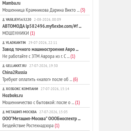
Mamba.ru
Мошенница Крамникова Дарина Викто ...
(3)
VASILJEV563220
2-08-2026, 00:09
АВТОМОДА lp582496.myflexbe.com/#f ...
МОШЕННИКИ
(1)
VLADKANTIN
29-07-2026, 22:11
Завод точного машиностроения Авро ...
Не работайте с ЗТМ Аврора из г. С ...
(1)
GELLANXT.RU
27-07-2026, 19:30
China2Russia
Требуют оплатить «налог» после об ...
(6)
ХОЗБОКС КОМПАНИ
27-07-2026, 15:14
Hozboks.ru
Мошенничество с бытовкой: после о ...
(1)
МЕТАШИП-МОСКВА
27-07-2026, 15:05
ООО"Меташип-Москва" ОООБиоспектр ...
Бездействие Ростехнадзора
(1)