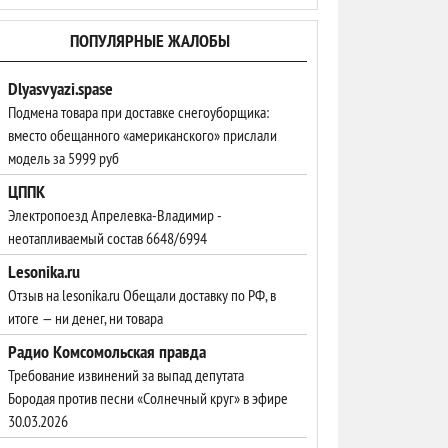
ПОПУЛЯРНЫЕ ЖАЛОБЫ
Dlyasvyazi.spase
Подмена товара при доставке снегоуборщика:
вместо обещанного «американского» прислали
модель за 5999 руб
ЦППК
Электропоезд Апрелевка-Владимир -
неотапливаемый состав 6648/6994
Lesonika.ru
Отзыв на lesonika.ru Обещали доставку по РФ, в
итоге — ни денег, ни товара
Радио Комсомольская правда
Требование извинений за выпад депутата
Бородая против песни «Солнечный круг» в эфире
30.03.2026