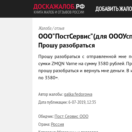
ДОБАВИТЬ ЖАЛО
Жалоба / отзыв
ООО"ПостСервис"(для ОООУс
Прошу разобраться
Прошу разобраться с отправленной мне 
сумки ZMQN Varne на сумму 3580 рублей. П
прошу разобраться и вернуть мне деньги. В 
по 3580=.
Автор жалобы:
galka.fedorowa
Дата публикации:
6-07-2019, 12:35
Обидчик:
Пост Сервис ООО
Страна:
Россия