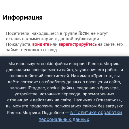
Информация
Посетители, находящиеся в группе
Гости
, не могут
оставлять комментарии к данной публикации.
Пожалуйста,
войдите
или
зарегистрируйтесь
на сайте, это
займет несколько секунд.
ВХОД
Мы используем cookie-файлы и сервис Яндекс.Метрика
для анализа посещаемости сайта, улучшения его работы и
РЕГИСТРАЦИЯ
оценки действий посетителей. Нажимая «Принять», вы
даёте согласие на обработку данных о посещении сайта,
включая IP-адрес, cookie-файлы, сведения о браузере,
Быстрая регистрация
через соцсети:
устройстве, источнике перехода, просмотренных
страницах и действиях на сайте. Нажимая «Отказаться»,
вы можете продолжить пользоваться сайтом без загрузки
в Политике обработки
Яндекс.Метрики. Подробнее —
персональных данных
.