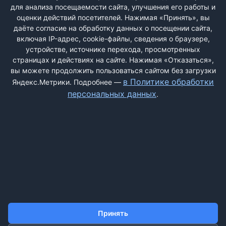
для анализа посещаемости сайта, улучшения его работы и
РЕГИСТРАЦИЯ
оценки действий посетителей. Нажимая «Принять», вы
даёте согласие на обработку данных о посещении сайта,
включая IP-адрес, cookie-файлы, сведения о браузере,
Быстрая регистрация
через соцсети:
устройстве, источнике перехода, просмотренных
страницах и действиях на сайте. Нажимая «Отказаться»,
вы можете продолжить пользоваться сайтом без загрузки
в Политике обработки
Яндекс.Метрики. Подробнее —
персональных данных
.
ДОБАВИТЬ ЖАЛОБУ
КОНТАКТЫ
О НАС
ПОИСК
ПРАВИЛА САЙТА
ПОЛИТИКА ОБРАБОТКИ ПЕРСОНАЛЬНЫХ ДАННЫХ
Принять