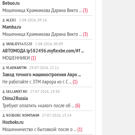
Beboo.ru
Мошенница Крамникова Дарина Викто ...
(3)
ALEX5
2-08-2026, 09:16
Mamba.ru
Мошенница Крамникова Дарина Викто ...
(3)
VASILJEV563220
2-08-2026, 00:09
АВТОМОДА lp582496.myflexbe.com/#f ...
МОШЕННИКИ
(1)
VLADKANTIN
29-07-2026, 22:11
Завод точного машиностроения Авро ...
Не работайте с ЗТМ Аврора из г. С ...
(1)
GELLANXT.RU
27-07-2026, 19:30
China2Russia
Требуют оплатить «налог» после об ...
(6)
ХОЗБОКС КОМПАНИ
27-07-2026, 15:14
Hozboks.ru
Мошенничество с бытовкой: после о ...
(1)