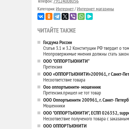
Телефон:
79124008056
Категория:
/
Интернет
Интернет магазины
ЧИТАЙТЕ ТАКЖЕ
Госдума России
Статья 3.1 и 3.2 Конституции РФ твердит о то
Неопровержимые мнения должны стать зако
ООО "ОППОРТЬЮНИТИ"
Претензия
ООО «ОППОРТЬЮНИТИ»200961, г Санкт-Пете
Несоответствие товара
Ооо оппортьюнити- мошенник
Претензия.пришел не тот товар
ООО Оппортьюнити 200961, г. Санкт- Петерб
Мошенники
ООО "ОППОРТЬЮНИТИ", ЕСПП 026352, suppor
Несоотвествие полученого товара с заказаным
ООО ОППОРТЬЮНИТИ