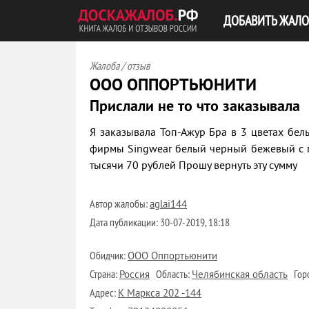
ДОБАВИТЬ ЖАЛО
Жалоба / отзыв
ООО ОППОРТЬЮНИТИ
Прислали не то что заказывала
Я заказывала Топ-Ажур Бра в 3 цветах бе
фирмы Singwear белый черный бежевый с п
тысячи 70 рублей Прошу вернуть эту сумму
Автор жалобы:
aglai144
Дата публикации:
30-07-2019, 18:18
Обидчик:
ООО Оппортьюнити
Страна:
Область:
Гор
Россия
Челябинская область
Адрес:
К Маркса 202 -144