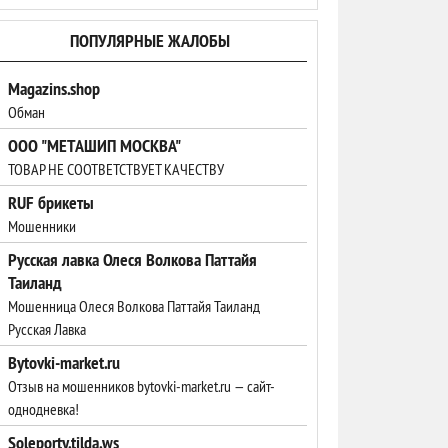
ПОПУЛЯРНЫЕ ЖАЛОБЫ
Magazins.shop
Обман
ООО "МЕТАШИП МОСКВА"
ТОВАР НЕ СООТВЕТСТВУЕТ КАЧЕСТВУ
RUF брикеты
Мошенники
Русская лавка Олеся Волкова Паттайя
Таиланд
Мошенница Олеся Волкова Паттайя Таиланд
Русская Лавка
Bytovki-market.ru
Отзыв на мошенников bytovki-market.ru — сайт-
однодневка!
Soleporty.tilda.ws