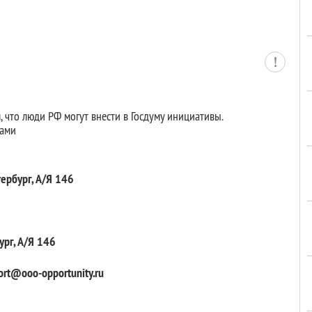
м, что люди РФ могут внести в Госдуму инициативы.
нами
рбург, А/Я 146
ург, А/Я 146
t@ooo-opportunity.ru