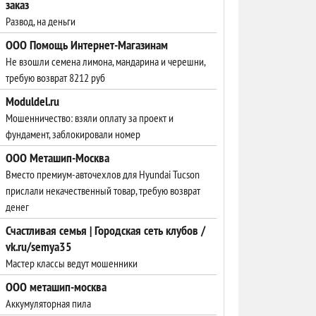
заказ
Развод, на деньги
ООО Помощь Интернет-Магазинам
Не взошли семена лимона, мандарина и черешни,
требую возврат 8212 руб
Moduldel.ru
Мошенничество: взяли оплату за проект и
фундамент, заблокировали номер
ООО Меташип-Москва
Вместо премиум-авточехлов для Hyundai Tucson
прислали некачественный товар, требую возврат
денег
Счастливая семья | Городская сеть клубов /
vk.ru/semya35
Мастер классы ведут мошенники
ООО меташип-москва
Аккумуляторная пила