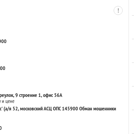
900
900
ереулок, 9 строение 1, офис 56А
 и цене
' (а/я 52, московский АСЦ ОПС 145900 Обман мошенники
0