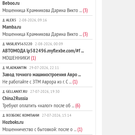
Beboo.ru
Мошенница Крамникова Дарина Викто ...
(3)
ALEX5
2-08-2026, 09:16
Mamba.ru
Мошенница Крамникова Дарина Викто ...
(3)
VASILJEV563220
2-08-2026, 00:09
АВТОМОДА lp582496.myflexbe.com/#f ...
МОШЕННИКИ
(1)
VLADKANTIN
29-07-2026, 22:11
Завод точного машиностроения Авро ...
Не работайте с ЗТМ Аврора из г. С ...
(1)
GELLANXT.RU
27-07-2026, 19:30
China2Russia
Требуют оплатить «налог» после об ...
(6)
ХОЗБОКС КОМПАНИ
27-07-2026, 15:14
Hozboks.ru
Мошенничество с бытовкой: после о ...
(1)