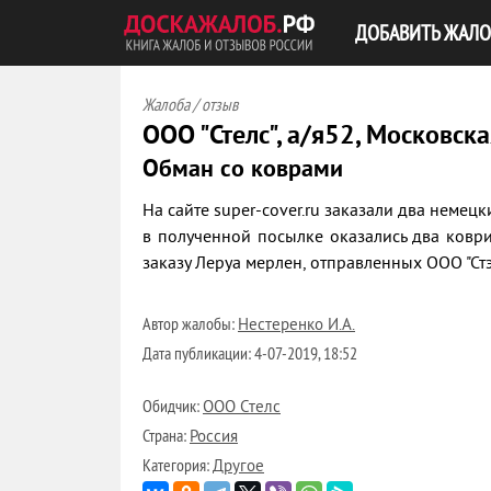
ДОБАВИТЬ ЖАЛО
Жалоба / отзыв
ООО "Стелс", а/я52, Московск
Обман со коврами
На сайте super-cover.ru заказали два немецк
в полученной посылке оказались два коври
заказу Леруа мерлен, отправленных ООО "Стэ
Автор жалобы:
Нестеренко И.А.
Дата публикации:
4-07-2019, 18:52
Обидчик:
ООО Стелс
Страна:
Россия
Категория:
Другое