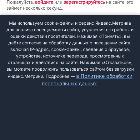
Пожалуйста,
войдите
или
зарегистрируйтесь
на сайте, это
займет несколько секунд.
ВХОД
Мы используем cookie-файлы и сервис Яндекс.Метрика
для анализа посещаемости сайта, улучшения его работы и
РЕГИСТРАЦИЯ
оценки действий посетителей. Нажимая «Принять», вы
даёте согласие на обработку данных о посещении сайта,
включая IP-адрес, cookie-файлы, сведения о браузере,
Быстрая регистрация
через соцсети:
устройстве, источнике перехода, просмотренных
страницах и действиях на сайте. Нажимая «Отказаться»,
вы можете продолжить пользоваться сайтом без загрузки
в Политике обработки
Яндекс.Метрики. Подробнее —
персональных данных
.
ДОБАВИТЬ ЖАЛОБУ
КОНТАКТЫ
О НАС
ПОИСК