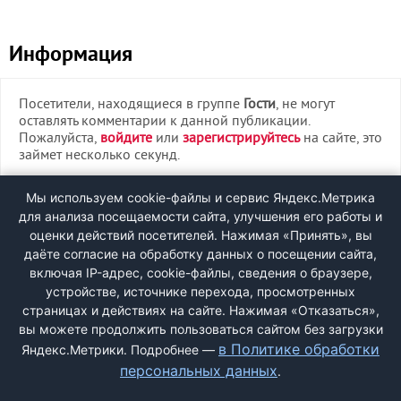
Информация
Посетители, находящиеся в группе
Гости
, не могут
оставлять комментарии к данной публикации.
Пожалуйста,
войдите
или
зарегистрируйтесь
на сайте, это
займет несколько секунд.
ВХОД
Мы используем cookie-файлы и сервис Яндекс.Метрика
для анализа посещаемости сайта, улучшения его работы и
РЕГИСТРАЦИЯ
оценки действий посетителей. Нажимая «Принять», вы
даёте согласие на обработку данных о посещении сайта,
включая IP-адрес, cookie-файлы, сведения о браузере,
Быстрая регистрация
через соцсети:
устройстве, источнике перехода, просмотренных
страницах и действиях на сайте. Нажимая «Отказаться»,
вы можете продолжить пользоваться сайтом без загрузки
в Политике обработки
Яндекс.Метрики. Подробнее —
персональных данных
.