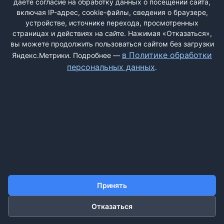
даёте согласие на обработку данных о посещении сайта,
включая IP-адрес, cookie-файлы, сведения о браузере,
устройстве, источнике перехода, просмотренных
страницах и действиях на сайте. Нажимая «Отказаться»,
вы можете продолжить пользоваться сайтом без загрузки
ДОБАВИТЬ ЖАЛОБУ
в Политике обработки
Яндекс.Метрики. Подробнее —
персональных данных
.
КОНТАКТЫ
О НАС
ПОИСК
ПРАВИЛА САЙТА
ПОЛИТИКА ОБРАБОТКИ ПЕРСОНАЛЬНЫХ ДАННЫХ
©2011-2026 ДОСКАЖАЛОБ.РФ
Принять
Отказаться