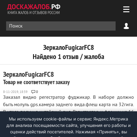
ЗеркалоFugicarFC8
Найдено 1 отзыв / жалоба
ЗеркалоFugicarFC8
Товар не соответствует заказу
0
Заказал видио регестратор фуджикар. В наборе должно
быть молуль gps.камера заднего вида.флеш карта на 32гига.
В итоге получил китайский вид. Регистратор и флешку на 16
Мы используем cookie-файлы и сервис Яндекс.Метрика
гиг. Ширпотреб. Простой развод. ...
для анализа посещаемости сайта, улучшения его работы и
оценки действий посетителей. Нажимая «Принять», вы