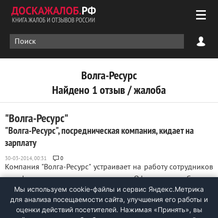
Волга-Ресурс
Найдено 1 отзыв / жалоба
"Волга-Ресурс"
"Волга-Ресурс", посредническая компания, кидает на
зарплату
0
Компания "Волга-Ресурс" устраивает на работу сотрудников
не официально из разных городов. Офис где-то в Самаре.
Мы используем cookie-файлы и сервис Яндекс.Метрика
Все их вакансии связаны с магазинами. Я работала через
для анализа посещаемости сайта, улучшения его работы и
них на Кастораму. Первые месяцы платили по тарифу Потом
оценки действий посетителей. Нажимая «Принять», вы
задержали зарплату (я, как дура продолжала работать) на