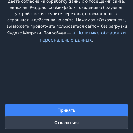
даёте согласие на обработку данных о посещении сайта,
пару ...
включая IP-адрес, cookie-файлы, сведения о браузере,
устройстве, источнике перехода, просмотренных
страницах и действиях на сайте. Нажимая «Отказаться»,
вы можете продолжить пользоваться сайтом без загрузки
ДОБАВИТЬ ЖАЛОБУ
в Политике обработки
Яндекс.Метрики. Подробнее —
персональных данных
.
КОНТАКТЫ
О НАС
ПОИСК
ПРАВИЛА САЙТА
ПОЛИТИКА ОБРАБОТКИ ПЕРСОНАЛЬНЫХ ДАННЫХ
©2011-2026 ДОСКАЖАЛОБ.РФ
Принять
Отказаться