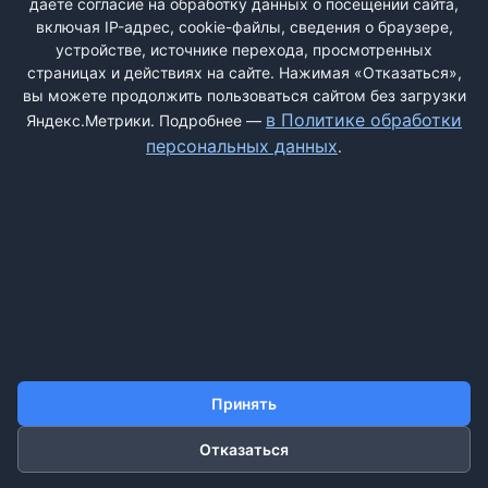
даёте согласие на обработку данных о посещении сайта,
включая IP-адрес, cookie-файлы, сведения о браузере,
устройстве, источнике перехода, просмотренных
страницах и действиях на сайте. Нажимая «Отказаться»,
вы можете продолжить пользоваться сайтом без загрузки
ДОБАВИТЬ ЖАЛОБУ
в Политике обработки
Яндекс.Метрики. Подробнее —
персональных данных
.
КОНТАКТЫ
О НАС
ПОИСК
ПРАВИЛА САЙТА
ПОЛИТИКА ОБРАБОТКИ ПЕРСОНАЛЬНЫХ ДАННЫХ
©2011-2026 ДОСКАЖАЛОБ.РФ
Принять
Отказаться