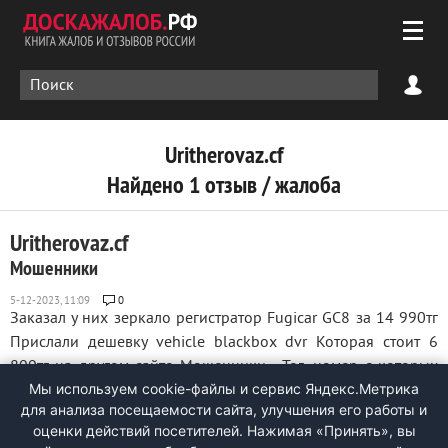
Uritherovaz.cf
Найдено 1 отзыв / жалоба
Uritherovaz.cf
Мошенники
0
Заказал у них зеркало регистратор Fugicar GC8 за 14 990тг
Прислали дешевку vehicle blackbox dvr Которая стоит 6
800тг на другом сайте Мошенники... Тел. номер с которых
Мы используем cookie-файлы и сервис Яндекс.Метрика
они звонят для уточнения заказов, при обратном наборе
для анализа посещаемости сайта, улучшения его работы и
отвечают, что данный номер не существует... ...
оценки действий посетителей. Нажимая «Принять», вы