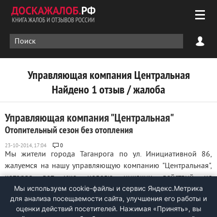
Управляющая компания Центральная
Найдено 1 отзыв / жалоба
Управляющая компания "Центральная"
Отопительный сезон без отопления
0
Мы жители города Таганрога по ул. Инициативной 86,
жалуемся на нашу управляющую компанию "Центральная",
которая вот уже неделю никаких действий не
Мы используем cookie-файлы и сервис Яндекс.Метрика
предпринимает по включению отопления в наши квартиры.
для анализа посещаемости сайта, улучшения его работы и
а еще вот уже 2 месяца у нас в подъездах нет окон, которые
оценки действий посетителей. Нажимая «Принять», вы
сняли якобы для вставки ...