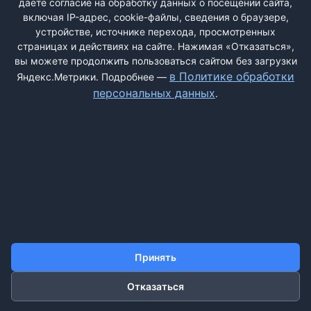
даёте согласие на обработку данных о посещении сайта,
включая IP-адрес, cookie-файлы, сведения о браузере,
устройстве, источнике перехода, просмотренных
страницах и действиях на сайте. Нажимая «Отказаться»,
вы можете продолжить пользоваться сайтом без загрузки
ДОБАВИТЬ ЖАЛОБУ
в Политике обработки
Яндекс.Метрики. Подробнее —
персональных данных
.
КОНТАКТЫ
О НАС
ПОИСК
ПРАВИЛА САЙТА
ПОЛИТИКА ОБРАБОТКИ ПЕРСОНАЛЬНЫХ ДАННЫХ
©2011-2026 ДОСКАЖАЛОБ.РФ
Принять
Отказаться