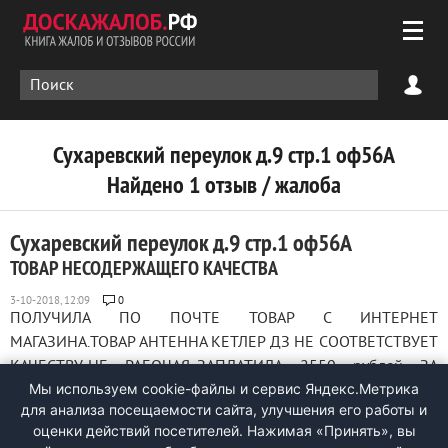
Сухаревский переулок д.9 стр.1 оф56А
Найдено 1 отзыв / жалоба
Сухаревский переулок д.9 стр.1 оф56А
ТОВАР НЕСОДЕРЖАЩЕГО КАЧЕСТВА
0
ПОЛУЧИЛА ПО ПОЧТЕ ТОВАР С ИНТЕРНЕТ
МАГАЗИНА.ТОВАР АНТЕННА КЕТЛЕР ДЗ НЕ СООТВЕТСТВУЕТ
КАЧЕСТВУ..НЕ РАБОЧАЯ..ЗАПЛАТИЛА 2550 рублей ЗА
Мы используем cookie-файлы и сервис Яндекс.Метрика
ПУСТЫШКУ КАК ВЕРНУТЬ ДЕНЬГИ-НЕ ПРЕДСТАВЛЯЮ..Я
для анализа посещаемости сайта, улучшения его работы и
ПЕНСИОНЕРКА И ПЕНСИЯ МИНИМАЛЬНАЯ ...
оценки действий посетителей. Нажимая «Принять», вы