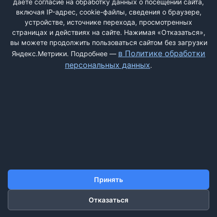
даёте согласие на обработку данных о посещении сайта,
включая IP-адрес, cookie-файлы, сведения о браузере,
устройстве, источнике перехода, просмотренных
страницах и действиях на сайте. Нажимая «Отказаться»,
вы можете продолжить пользоваться сайтом без загрузки
ДОБАВИТЬ ЖАЛОБУ
в Политике обработки
Яндекс.Метрики. Подробнее —
персональных данных
.
КОНТАКТЫ
О НАС
ПОИСК
ПРАВИЛА САЙТА
ПОЛИТИКА ОБРАБОТКИ ПЕРСОНАЛЬНЫХ ДАННЫХ
©2011-2026 ДОСКАЖАЛОБ.РФ
Принять
Отказаться