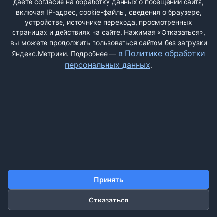
даёте согласие на обработку данных о посещении сайта,
включая IP-адрес, cookie-файлы, сведения о браузере,
устройстве, источнике перехода, просмотренных
страницах и действиях на сайте. Нажимая «Отказаться»,
вы можете продолжить пользоваться сайтом без загрузки
ДОБАВИТЬ ЖАЛОБУ
в Политике обработки
Яндекс.Метрики. Подробнее —
персональных данных
.
КОНТАКТЫ
О НАС
ПОИСК
ПРАВИЛА САЙТА
ПОЛИТИКА ОБРАБОТКИ ПЕРСОНАЛЬНЫХ ДАННЫХ
©2011-2026 ДОСКАЖАЛОБ.РФ
Принять
Отказаться