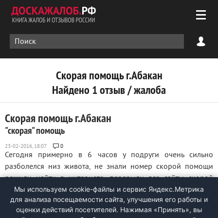
Скорая помощь г.Абакан
Найдено 1 отзыв / жалоба
Скорая помощь г.Абакан
"скорая" помощь
0
Сегодня примерно в 6 часов у подруги очень сильно
разболелся низ живота, не знали номер скорой помощи
решили найти в интернете. перерыли все сайты скорой
Мы используем cookie-файлы и сервис Яндекс.Метрика
помощи в абакане, позвонили по всем номерам, НИ ОДИН
для анализа посещаемости сайта, улучшения его работы и
ИЗ НИХ НЕ РАБОТАЕТ!!! друзья подсказали совсем другой
оценки действий посетителей. Нажимая «Принять», вы
номер, позвонили по нему, а они ...