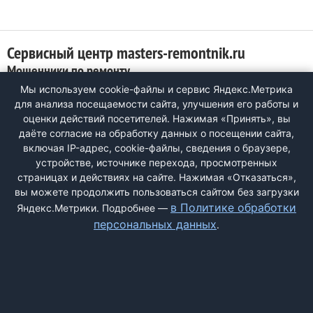
Сервисный центр masters-remontnik.ru
Мошенники по ремонту
Мы используем cookie-файлы и сервис Яндекс.Метрика
0
для анализа посещаемости сайта, улучшения его работы и
Приехал курьер, сказал, что ремонт будет стоить от 3000 р
оценки действий посетителей. Нажимая «Принять», вы
(замена инвертора в телевизоре). Взял аванс - 1500.
даёте согласие на обработку данных о посещении сайта,
Договор дал, но без каких-либо опознавательных знаков -
включая IP-адрес, cookie-файлы, сведения о браузере,
ни адреса, ни печати. Адрес тщательно скрывают. Замена
устройстве, источнике перехода, просмотренных
стоит в других мастерских 700 р, так что я решил вернуть
страницах и действиях на сайте. Нажимая «Отказаться»,
телевизор и деньги ...
вы можете продолжить пользоваться сайтом без загрузки
в Политике обработки
Яндекс.Метрики. Подробнее —
персональных данных
.
ДОБАВИТЬ ЖАЛОБУ
КОНТАКТЫ