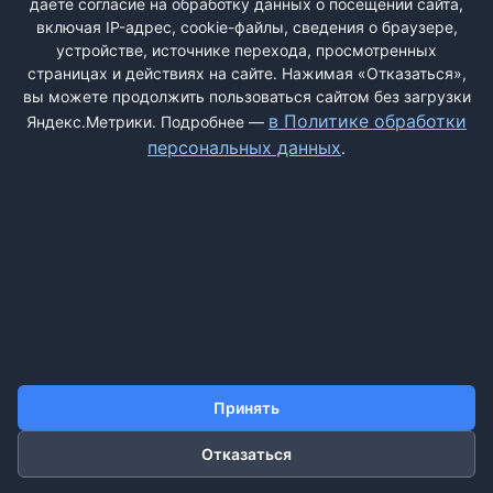
даёте согласие на обработку данных о посещении сайта,
включая IP-адрес, cookie-файлы, сведения о браузере,
устройстве, источнике перехода, просмотренных
страницах и действиях на сайте. Нажимая «Отказаться»,
вы можете продолжить пользоваться сайтом без загрузки
ДОБАВИТЬ ЖАЛОБУ
в Политике обработки
Яндекс.Метрики. Подробнее —
персональных данных
.
КОНТАКТЫ
О НАС
ПОИСК
ПРАВИЛА САЙТА
ПОЛИТИКА ОБРАБОТКИ ПЕРСОНАЛЬНЫХ ДАННЫХ
©2011-2026 ДОСКАЖАЛОБ.РФ
Принять
Отказаться