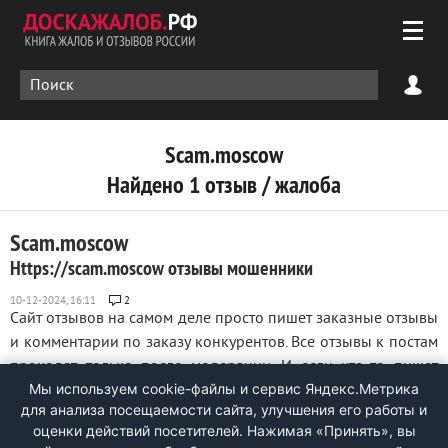
Scam.moscow
Найдено 1 отзыв / жалоба
Scam.moscow
Https://scam.moscow отзывы мошенники
2
Сайт отзывов на самом деле просто пишет заказные отзывы
и комментарии по заказу конкурентов. Все отзывы к постам
проходят только после модерации. И если кто-то пишет
Мы используем cookie-файлы и сервис Яндекс.Метрика
хороший отзыв о той фирме, которую они нагло оклеветали
для анализа посещаемости сайта, улучшения его работы и
то его просто не пропускают. Сайт изначально создан для
оценки действий посетителей. Нажимая «Принять», вы
размещения и ...