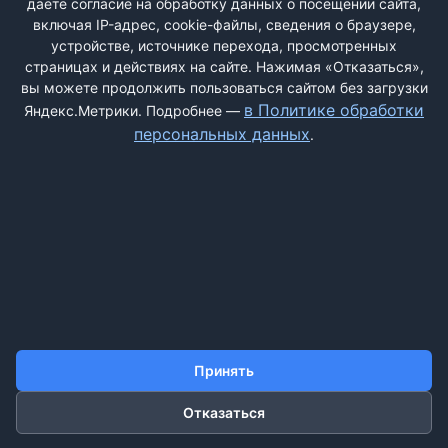
даёте согласие на обработку данных о посещении сайта,
включая IP-адрес, cookie-файлы, сведения о браузере,
устройстве, источнике перехода, просмотренных
страницах и действиях на сайте. Нажимая «Отказаться»,
вы можете продолжить пользоваться сайтом без загрузки
ДОБАВИТЬ ЖАЛОБУ
в Политике обработки
Яндекс.Метрики. Подробнее —
персональных данных
.
КОНТАКТЫ
О НАС
ПОИСК
ПРАВИЛА САЙТА
ПОЛИТИКА ОБРАБОТКИ ПЕРСОНАЛЬНЫХ ДАННЫХ
©2011-2026 ДОСКАЖАЛОБ.РФ
Принять
Отказаться