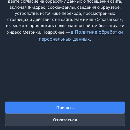
даёте согласие на обработку данных о посещении сайта,
включая IP-адрес, cookie-файлы, сведения о браузере,
устройстве, источнике перехода, просмотренных
страницах и действиях на сайте. Нажимая «Отказаться»,
вы можете продолжить пользоваться сайтом без загрузки
ДОБАВИТЬ ЖАЛОБУ
в Политике обработки
Яндекс.Метрики. Подробнее —
персональных данных
.
КОНТАКТЫ
О НАС
ПОИСК
ПРАВИЛА САЙТА
ПОЛИТИКА ОБРАБОТКИ ПЕРСОНАЛЬНЫХ ДАННЫХ
©2011-2026 ДОСКАЖАЛОБ.РФ
Принять
Отказаться