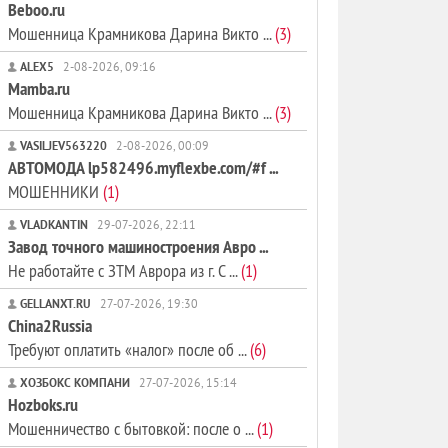
Beboo.ru
Мошенница Крамникова Дарина Викто ...
(3)
ALEX5
2-08-2026, 09:16
Mamba.ru
Мошенница Крамникова Дарина Викто ...
(3)
VASILJEV563220
2-08-2026, 00:09
АВТОМОДА lp582496.myflexbe.com/#f ...
МОШЕННИКИ
(1)
VLADKANTIN
29-07-2026, 22:11
Завод точного машиностроения Авро ...
Не работайте с ЗТМ Аврора из г. С ...
(1)
GELLANXT.RU
27-07-2026, 19:30
China2Russia
Требуют оплатить «налог» после об ...
(6)
ХОЗБОКС КОМПАНИ
27-07-2026, 15:14
Hozboks.ru
Мошенничество с бытовкой: после о ...
(1)