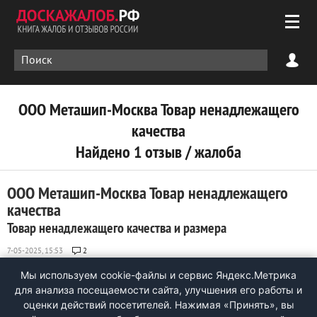
ООО Меташип-Москва Товар ненадлежащего
качества
Найдено 1 отзыв / жалоба
ООО Меташип-Москва Товар ненадлежащего
качества
Товар ненадлежащего качества и размера
2
Добрый день! Делал заказ на гель ВеноДок- 6 тюбиков. К
Мы используем cookie-файлы и сервис Яндекс.Метрика
гелю должны были быть чулки и витамин. Прислали носки
для анализа посещаемости сайта, улучшения его работы и
35 размера на мой 43 и вместо витамина прислали Otium.,
оценки действий посетителей. Нажимая «Принять», вы
срок годности которого закончился 13.04.25. Прилагаю