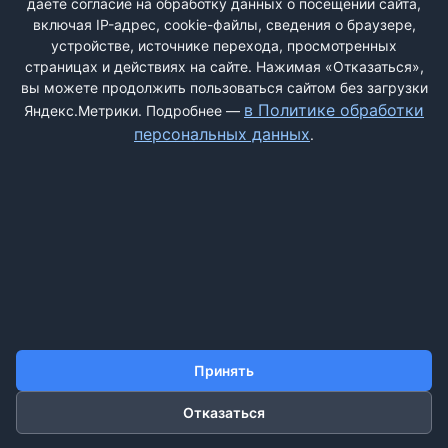
даёте согласие на обработку данных о посещении сайта,
фото чека и упаковки Otlum. Разберитесь с продавцом. ...
включая IP-адрес, cookie-файлы, сведения о браузере,
устройстве, источнике перехода, просмотренных
страницах и действиях на сайте. Нажимая «Отказаться»,
вы можете продолжить пользоваться сайтом без загрузки
в Политике обработки
Яндекс.Метрики. Подробнее —
ДОБАВИТЬ ЖАЛОБУ
персональных данных
.
КОНТАКТЫ
О НАС
ПОИСК
ПРАВИЛА САЙТА
ПОЛИТИКА ОБРАБОТКИ ПЕРСОНАЛЬНЫХ ДАННЫХ
©2011-2026 ДОСКАЖАЛОБ.РФ
Принять
Отказаться