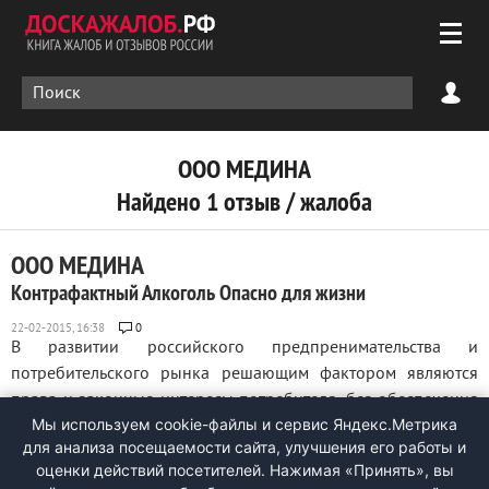
ООО МЕДИНА
Найдено 1 отзыв / жалоба
ООО МЕДИНА
Контрафактный Алкоголь Опасно для жизни
0
В развитии российского предпренимательства и
потребительского рынка решающим фактором являются
права и законные интересы потребителя, без обеспечения
Мы используем cookie-файлы и сервис Яндекс.Метрика
которых невозможно движение к демократии, и правовому
для анализа посещаемости сайта, улучшения его работы и
государству, законности. Обращаюсь к вам в целях
оценки действий посетителей. Нажимая «Принять», вы
дополнения существующих институтов защиты прав ...