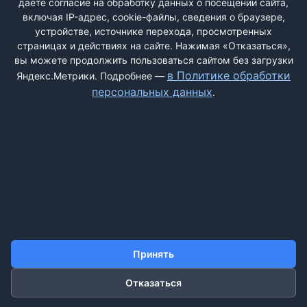
даёте согласие на обработку данных о посещении сайта,
включая IP-адрес, cookie-файлы, сведения о браузере,
устройстве, источнике перехода, просмотренных
страницах и действиях на сайте. Нажимая «Отказаться»,
вы можете продолжить пользоваться сайтом без загрузки
ДОБАВИТЬ ЖАЛОБУ
в Политике обработки
Яндекс.Метрики. Подробнее —
персональных данных
.
КОНТАКТЫ
О НАС
ПОИСК
ПРАВИЛА САЙТА
ПОЛИТИКА ОБРАБОТКИ ПЕРСОНАЛЬНЫХ ДАННЫХ
©2011-2026 ДОСКАЖАЛОБ.РФ
Принять
Отказаться