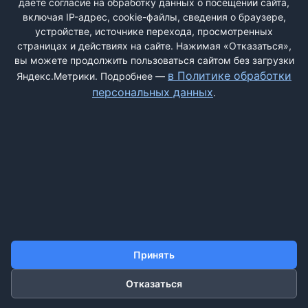
даёте согласие на обработку данных о посещении сайта,
2012 года. за № 10. Ответа и каких-либо действий не
включая IP-адрес, cookie-файлы, сведения о браузере,
последовало. Помогите пожалуйста - ...
устройстве, источнике перехода, просмотренных
страницах и действиях на сайте. Нажимая «Отказаться»,
вы можете продолжить пользоваться сайтом без загрузки
в Политике обработки
Яндекс.Метрики. Подробнее —
персональных данных
.
ДОБАВИТЬ ЖАЛОБУ
КОНТАКТЫ
О НАС
ПОИСК
ПРАВИЛА САЙТА
ПОЛИТИКА ОБРАБОТКИ ПЕРСОНАЛЬНЫХ ДАННЫХ
Принять
©2011-2026 ДОСКАЖАЛОБ.РФ
Отказаться