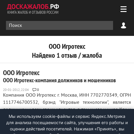
ООО Игротекс
Найдено 1 отзыв / жалоба
ООО Игротекс
ООО Игротекс-компания должников и мошенников
0
Компания ООО Игротекс г. Москва, ИНН 7702770349, ОГРН
1117746700532, брэнд "Игровые технологии", является
должником у всех своих клиентов, в том числе и у нас. Как и
Мы используем cookie-файлы и сервис Яндекс.Метрика
все мошенники, они сначала уговаривают заключить с ними
для анализа посещаемости сайта, улучшения его работы и
договор и внести предоплату за качественное и менее
оценки действий посетителей. Нажимая «Принять», вы
дорогое, по ...