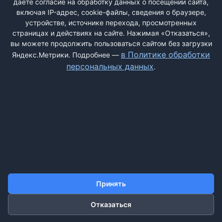
даёте согласие на обработку данных о посещении сайта,
включая IP-адрес, cookie-файлы, сведения о браузере,
устройстве, источнике перехода, просмотренных
страницах и действиях на сайте. Нажимая «Отказаться»,
вы можете продолжить пользоваться сайтом без загрузки
ДОБАВИТЬ ЖАЛОБУ
в Политике обработки
Яндекс.Метрики. Подробнее —
персональных данных
.
КОНТАКТЫ
О НАС
ПОИСК
ПРАВИЛА САЙТА
ПОЛИТИКА ОБРАБОТКИ ПЕРСОНАЛЬНЫХ ДАННЫХ
©2011-2026 ДОСКАЖАЛОБ.РФ
Принять
Отказаться