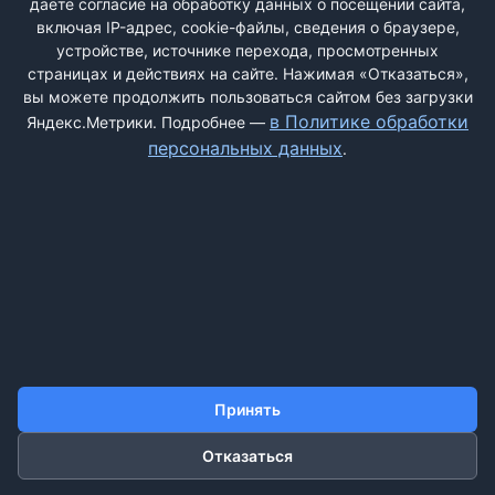
даёте согласие на обработку данных о посещении сайта,
включая IP-адрес, cookie-файлы, сведения о браузере,
устройстве, источнике перехода, просмотренных
страницах и действиях на сайте. Нажимая «Отказаться»,
вы можете продолжить пользоваться сайтом без загрузки
ДОБАВИТЬ ЖАЛОБУ
в Политике обработки
Яндекс.Метрики. Подробнее —
персональных данных
.
КОНТАКТЫ
О НАС
ПОИСК
ПРАВИЛА САЙТА
ПОЛИТИКА ОБРАБОТКИ ПЕРСОНАЛЬНЫХ ДАННЫХ
©2011-2026 ДОСКАЖАЛОБ.РФ
Принять
Отказаться