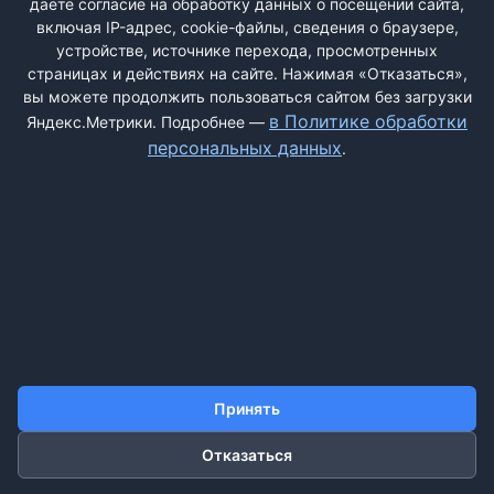
даёте согласие на обработку данных о посещении сайта,
общения с клиентами просто возмутительный. Вульгарные
включая IP-адрес, cookie-файлы, сведения о браузере,
фразочки, полное ...
устройстве, источнике перехода, просмотренных
страницах и действиях на сайте. Нажимая «Отказаться»,
вы можете продолжить пользоваться сайтом без загрузки
в Политике обработки
Яндекс.Метрики. Подробнее —
персональных данных
.
ДОБАВИТЬ ЖАЛОБУ
КОНТАКТЫ
О НАС
ПОИСК
ПРАВИЛА САЙТА
ПОЛИТИКА ОБРАБОТКИ ПЕРСОНАЛЬНЫХ ДАННЫХ
Принять
©2011-2026 ДОСКАЖАЛОБ.РФ
Отказаться