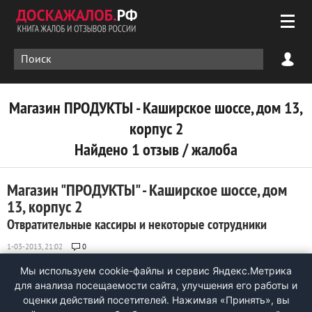
Магазин ПРОДУКТЫ - Каширское шоссе, дом 13,
корпус 2
Найдено 1 отзыв / жалоба
Магазин "ПРОДУКТЫ" - Каширское шоссе, дом
13, корпус 2
Отвратительные кассиры и некоторые сотрудники
0
Отвратительные кассиры в магазине (за все время покупок
Мы используем cookie-файлы и сервис Яндекс.Метрика
в этом месте). За 4 года практически не встречал ни одного
для анализа посещаемости сайта, улучшения его работы и
вежливого кассира в этом магазине (за исключением
оценки действий посетителей. Нажимая «Принять», вы
женщины лет 45. но она довольно быстро уволилась). Стиль