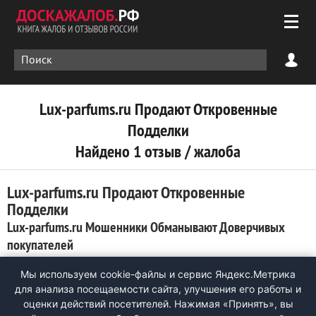
Lux-parfums.ru Продают Откровенные
Подделки
Найдено 1 отзыв / жалоба
Lux-parfums.ru Продают Откровенные
Подделки
Lux-parfums.ru Мошенники Обманывают Доверчивых
покупателей
0
Мы используем cookie-файлы и сервис Яндекс.Метрика
Торгуют ОТКРОВЕННОЙ ЛИВАЧИНОЙ lux-parfums.ru!
для анализа посещаемости сайта, улучшения его работы и
Совсем пару дней назад купила 2 флакона туалетной воды.
оценки действий посетителей. Нажимая «Принять», вы
Повёлся на бесплатную доставку и на дешевую цену, так