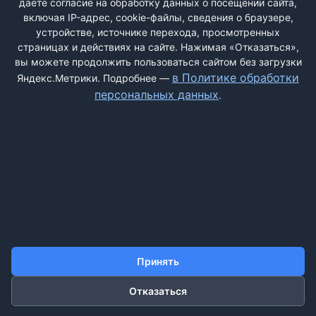
даёте согласие на обработку данных о посещении сайта,
меня уверяли, что все качественно, что только они торгуют
включая IP-адрес, cookie-файлы, сведения о браузере,
оригиналом (Но, что самое фантастическое, что в Гив Рош
устройстве, источнике перехода, просмотренных
страницах и действиях на сайте. Нажимая «Отказаться»,
эта же вода по акции ...
вы можете продолжить пользоваться сайтом без загрузки
в Политике обработки
Яндекс.Метрики. Подробнее —
персональных данных
.
ДОБАВИТЬ ЖАЛОБУ
КОНТАКТЫ
О НАС
ПОИСК
ПРАВИЛА САЙТА
ПОЛИТИКА ОБРАБОТКИ ПЕРСОНАЛЬНЫХ ДАННЫХ
Принять
©2011-2026 ДОСКАЖАЛОБ.РФ
Отказаться