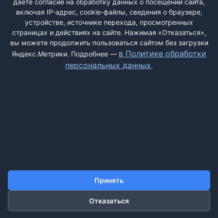
даёте согласие на обработку данных о посещении сайта,
включая IP-адрес, cookie-файлы, сведения о браузере,
устройстве, источнике перехода, просмотренных
страницах и действиях на сайте. Нажимая «Отказаться»,
вы можете продолжить пользоваться сайтом без загрузки
ДОБАВИТЬ ЖАЛОБУ
в Политике обработки
Яндекс.Метрики. Подробнее —
персональных данных
.
КОНТАКТЫ
О НАС
ПОИСК
ПРАВИЛА САЙТА
ПОЛИТИКА ОБРАБОТКИ ПЕРСОНАЛЬНЫХ ДАННЫХ
©2011-2026 ДОСКАЖАЛОБ.РФ
Принять
Отказаться