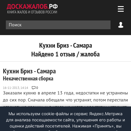
Кухни Бриз - Самара
Найдено 1 отзыв / жалоба
Кухни Бриз - Самара
Некачественная сборка
0
Заказали кухню в апреле 13 года, недостатки не устранены
до сих пор. Сначала обещали что устранят, потом перестали
отвечать на звонки, и в итоге не хотят недостатки устранять
Мы используем cookie-файлы и сервис Яндекс.Метрика
ни деньги возвращать, готовим претензию и исковое
для анализа посещаемости сайта, улучшения его работы и
заявление в суд. Кухню выбрали не дешевую (в хрущевку на
оценки действий посетителей. Нажимая «Принять», вы
5, 5м вышла около ...