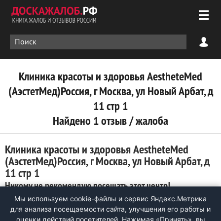
Клиника красоты и здоровья AestheteMed
(АэстетМед)Россия, г Москва, ул Новый Арбат, д
11 стр 1
Найдено 1 отзыв / жалоба
Клиника красоты и здоровья AestheteMed
(АэстетМед)Россия, г Москва, ул Новый Арбат, д
11 стр 1
Никому не рекомендую посещать этот центр!
Мы используем cookie-файлы и сервис Яндекс.Метрика
0
для анализа посещаемости сайта, улучшения его работы и
Все началось с приглашения по телефону на процедуры по
оценки действий посетителей. Нажимая «Принять», вы