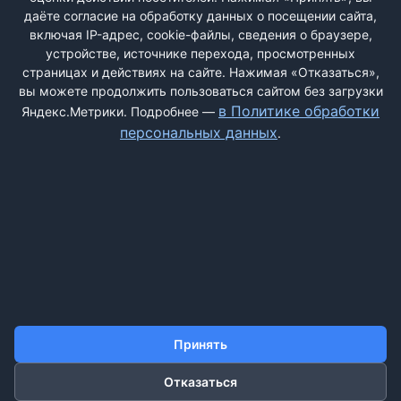
акции. Когда приходишь к ним, то почти сразу же начинают
даёте согласие на обработку данных о посещении сайта,
предлагать подписать договор. Просто так по их же акции
включая IP-адрес, cookie-файлы, сведения о браузере,
делают только одну процедуру и то минут пять, все
устройстве, источнике перехода, просмотренных
остальное только после заключения договора. Если с собой
страницах и действиях на сайте. Нажимая «Отказаться»,
нет денег, то это не ...
вы можете продолжить пользоваться сайтом без загрузки
в Политике обработки
Яндекс.Метрики. Подробнее —
персональных данных
.
ДОБАВИТЬ ЖАЛОБУ
КОНТАКТЫ
О НАС
ПОИСК
ПРАВИЛА САЙТА
ПОЛИТИКА ОБРАБОТКИ ПЕРСОНАЛЬНЫХ ДАННЫХ
Принять
Отказаться
©2011-2026 ДОСКАЖАЛОБ.РФ