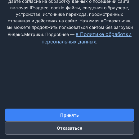
даёте согласие на обработку данных о посещении сайта,
включая IP-адрес, cookie-файлы, сведения о браузере,
устройстве, источнике перехода, просмотренных
страницах и действиях на сайте. Нажимая «Отказаться»,
вы можете продолжить пользоваться сайтом без загрузки
ДОБАВИТЬ ЖАЛОБУ
в Политике обработки
Яндекс.Метрики. Подробнее —
персональных данных
.
КОНТАКТЫ
О НАС
ПОИСК
ПРАВИЛА САЙТА
ПОЛИТИКА ОБРАБОТКИ ПЕРСОНАЛЬНЫХ ДАННЫХ
©2011-2026 ДОСКАЖАЛОБ.РФ
Принять
Отказаться