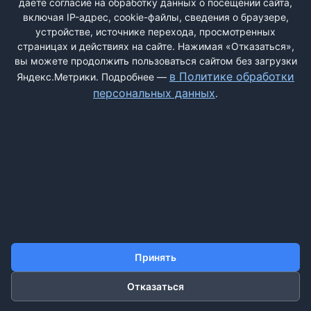
даёте согласие на обработку данных о посещении сайта,
включая IP-адрес, cookie-файлы, сведения о браузере,
устройстве, источнике перехода, просмотренных
страницах и действиях на сайте. Нажимая «Отказаться»,
вы можете продолжить пользоваться сайтом без загрузки
ДОБАВИТЬ ЖАЛОБУ
в Политике обработки
Яндекс.Метрики. Подробнее —
персональных данных
.
КОНТАКТЫ
О НАС
ПОИСК
ПРАВИЛА САЙТА
ПОЛИТИКА ОБРАБОТКИ ПЕРСОНАЛЬНЫХ ДАННЫХ
©2011-2026 ДОСКАЖАЛОБ.РФ
Принять
Отказаться