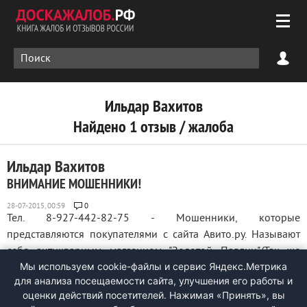
Ильдар Вахитов
Найдено 1 отзыв / жалоба
Ильдар Вахитов
ВНИМАНИЕ МОШЕННИКИ!
0
Тел. 8-927-442-82-75 - Мошенники, которые
представляются покупателями с сайта Авито.ру. Называют
себя антикварным магазином "Золотой Павлин".(Так же
Мы используем cookie-файлы и сервис Яндекс.Метрика
могут представляться как магазин "Екатерина", магазин
для анализа посещаемости сайта, улучшения его работы и
автозапчастей "Би-Би", магазин автозапчастей Камаз, и.т.д.
оценки действий посетителей. Нажимая «Принять», вы
Якобы ...