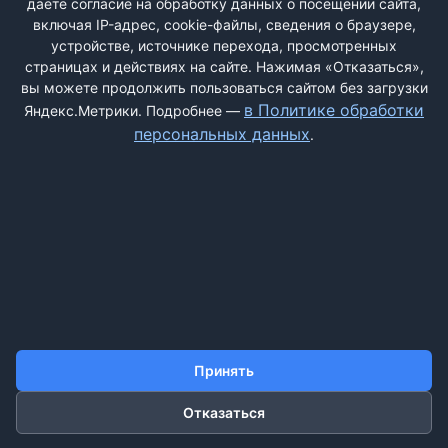
даёте согласие на обработку данных о посещении сайта,
включая IP-адрес, cookie-файлы, сведения о браузере,
устройстве, источнике перехода, просмотренных
страницах и действиях на сайте. Нажимая «Отказаться»,
вы можете продолжить пользоваться сайтом без загрузки
ДОБАВИТЬ ЖАЛОБУ
в Политике обработки
Яндекс.Метрики. Подробнее —
персональных данных
.
КОНТАКТЫ
О НАС
ПОИСК
ПРАВИЛА САЙТА
ПОЛИТИКА ОБРАБОТКИ ПЕРСОНАЛЬНЫХ ДАННЫХ
©2011-2026 ДОСКАЖАЛОБ.РФ
Принять
Отказаться