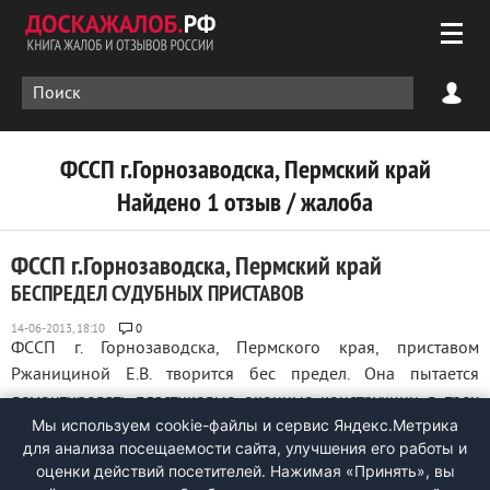
ФССП г.Горнозаводска, Пермский край
Найдено 1 отзыв / жалоба
ФССП г.Горнозаводска, Пермский край
БЕСПРЕДЕЛ СУДУБНЫХ ПРИСТАВОВ
0
ФССП г. Горнозаводска, Пермского края, приставом
Ржанициной Е.В. творится бес предел. Она пытается
демонтировать пластиковые оконные конструкции в трех
Мы используем cookie-файлы и сервис Яндекс.Метрика
комнатной квартире многоквартирного дома по адресу:
для анализа посещаемости сайта, улучшения его работы и
Пермский край, г. Горнозаводск, ул. Пионерская, д.5, кв.25,
оценки действий посетителей. Нажимая «Принять», вы
ни чего не установив взамен, тем ...