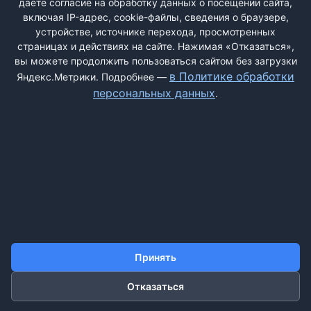
даёте согласие на обработку данных о посещении сайта,
включая IP-адрес, cookie-файлы, сведения о браузере,
устройстве, источнике перехода, просмотренных
страницах и действиях на сайте. Нажимая «Отказаться»,
вы можете продолжить пользоваться сайтом без загрузки
ДОБАВИТЬ ЖАЛОБУ
в Политике обработки
Яндекс.Метрики. Подробнее —
персональных данных
.
КОНТАКТЫ
О НАС
ПОИСК
ПРАВИЛА САЙТА
ПОЛИТИКА ОБРАБОТКИ ПЕРСОНАЛЬНЫХ ДАННЫХ
©2011-2026 ДОСКАЖАЛОБ.РФ
Принять
Отказаться