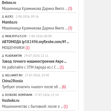
Beboo.ru
Мошенница Крамникова Дарина Викто ...
(3)
ALEX5
2-08-2026, 09:16
Mamba.ru
Мошенница Крамникова Дарина Викто ...
(3)
VASILJEV563220
2-08-2026, 00:09
АВТОМОДА lp582496.myflexbe.com/#f ...
МОШЕННИКИ
(1)
VLADKANTIN
29-07-2026, 22:11
Завод точного машиностроения Авро ...
Не работайте с ЗТМ Аврора из г. С ...
(1)
GELLANXT.RU
27-07-2026, 19:30
China2Russia
Требуют оплатить «налог» после об ...
(6)
ХОЗБОКС КОМПАНИ
27-07-2026, 15:14
Hozboks.ru
Мошенничество с бытовкой: после о ...
(1)