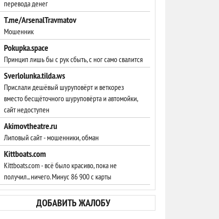
перевода денег
T.me/ArsenalTravmatov
Мошенник
Pokupka.space
Принцип лишь бы с рук сбыть, с ног само свалится
Sverlolunka.tilda.ws
Прислали дешёвый шуруповёрт и веткорез
вместо бесщёточного шуруповёрта и автомойки,
сайт недоступен
Akimovtheatre.ru
Липовый сайт - мошенники, обман
Kittboats.com
Kittboats.com - всё было красиво, пока не
получил... ничего. Минус 86 900 с карты
ДОБАВИТЬ ЖАЛОБУ