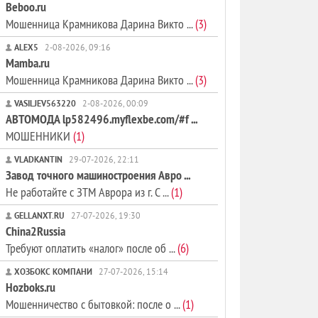
Beboo.ru
Мошенница Крамникова Дарина Викто ...
(3)
ALEX5
2-08-2026, 09:16
Mamba.ru
Мошенница Крамникова Дарина Викто ...
(3)
VASILJEV563220
2-08-2026, 00:09
АВТОМОДА lp582496.myflexbe.com/#f ...
МОШЕННИКИ
(1)
VLADKANTIN
29-07-2026, 22:11
Завод точного машиностроения Авро ...
Не работайте с ЗТМ Аврора из г. С ...
(1)
GELLANXT.RU
27-07-2026, 19:30
China2Russia
Требуют оплатить «налог» после об ...
(6)
ХОЗБОКС КОМПАНИ
27-07-2026, 15:14
Hozboks.ru
Мошенничество с бытовкой: после о ...
(1)