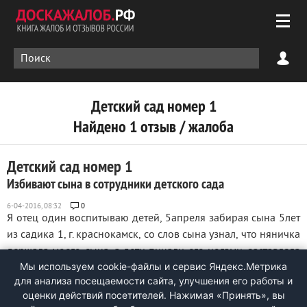
Детский сад номер 1
Найдено 1 отзыв / жалоба
Детский сад номер 1
Избивают сына в сотрудники детского сада
0
Я отец один воспитываю детей, 5апреля забирая сына 5лет
из садика 1, г. краснокамск, со слов сына узнал, что няничка
держала моего сына, а дети пинали его ногами, заставляла
Мы используем cookie-файлы и сервис Яндекс.Метрика
их делать это, также няничка Инна Викторовна и при этом
для анализа посещаемости сайта, улучшения его работы и
присутствовала Воспитатель Аксана Владимировна, которая
оценки действий посетителей. Нажимая «Принять», вы
орала на ...