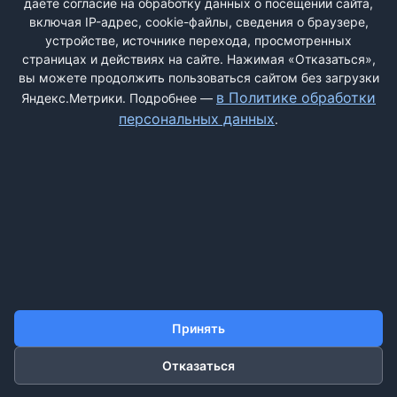
даёте согласие на обработку данных о посещении сайта,
включая IP-адрес, cookie-файлы, сведения о браузере,
устройстве, источнике перехода, просмотренных
страницах и действиях на сайте. Нажимая «Отказаться»,
вы можете продолжить пользоваться сайтом без загрузки
ДОБАВИТЬ ЖАЛОБУ
в Политике обработки
Яндекс.Метрики. Подробнее —
персональных данных
.
КОНТАКТЫ
О НАС
ПОИСК
ПРАВИЛА САЙТА
ПОЛИТИКА ОБРАБОТКИ ПЕРСОНАЛЬНЫХ ДАННЫХ
©2011-2026 ДОСКАЖАЛОБ.РФ
Принять
Отказаться