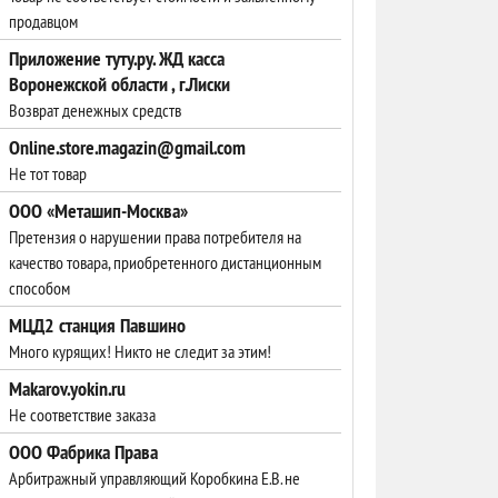
продавцом
Приложение туту.ру. ЖД касса
Воронежской области , г.Лиски
Возврат денежных средств
Online.store.magazin@gmail.com
Не тот товар
ООО «Меташип-Москва»
Претензия о нарушении права потребителя на
качество товара, приобретенного дистанционным
способом
МЦД2 станция Павшино
Много курящих! Никто не следит за этим!
Makarov.yokin.ru
Не соответствие заказа
ООО Фабрика Права
Арбитражный управляющий Коробкина Е.В. не