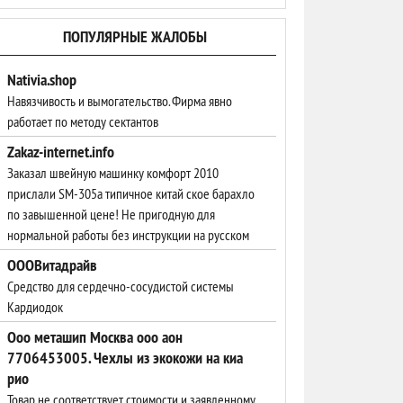
ПОПУЛЯРНЫЕ ЖАЛОБЫ
Nativia.shop
Навязчивость и вымогательство. Фирма явно
работает по методу сектантов
Zakaz-internet.info
Заказал швейную машинку комфорт 2010
прислали SM-305a типичное китай ское барахло
по завышенной цене! Не пригодную для
нормальной работы без инструкции на русском
ОООВитадрайв
Средство для сердечно-сосудистой системы
Кардиодок
Ооо меташип Москва ооо аон
7706453005. Чехлы из экокожи на киа
рио
Товар не соответствует стоимости и заявленному