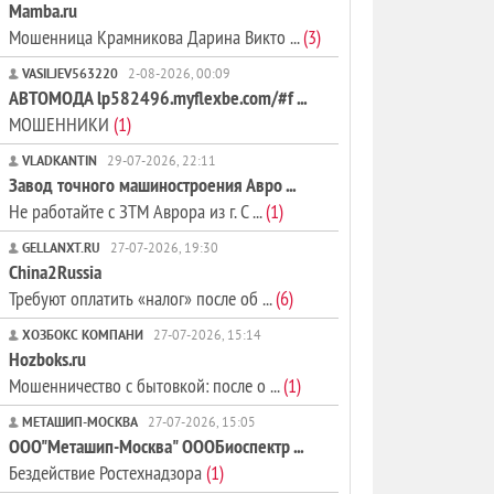
Mamba.ru
Мошенница Крамникова Дарина Викто ...
(3)
VASILJEV563220
2-08-2026, 00:09
АВТОМОДА lp582496.myflexbe.com/#f ...
МОШЕННИКИ
(1)
VLADKANTIN
29-07-2026, 22:11
Завод точного машиностроения Авро ...
Не работайте с ЗТМ Аврора из г. С ...
(1)
GELLANXT.RU
27-07-2026, 19:30
China2Russia
Требуют оплатить «налог» после об ...
(6)
ХОЗБОКС КОМПАНИ
27-07-2026, 15:14
Hozboks.ru
Мошенничество с бытовкой: после о ...
(1)
МЕТАШИП-МОСКВА
27-07-2026, 15:05
ООО"Меташип-Москва" ОООБиоспектр ...
Бездействие Ростехнадзора
(1)