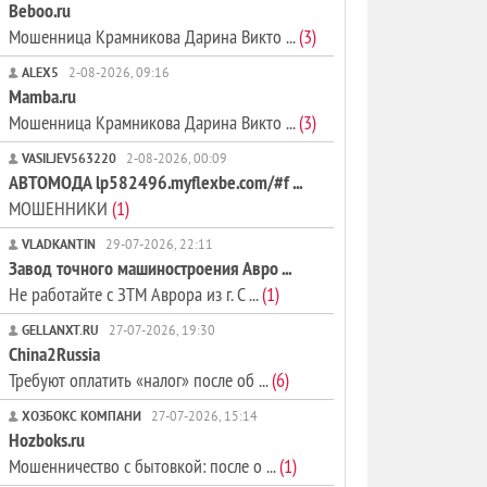
Beboo.ru
Мошенница Крамникова Дарина Викто ...
(3)
ALEX5
2-08-2026, 09:16
Mamba.ru
Мошенница Крамникова Дарина Викто ...
(3)
VASILJEV563220
2-08-2026, 00:09
АВТОМОДА lp582496.myflexbe.com/#f ...
МОШЕННИКИ
(1)
VLADKANTIN
29-07-2026, 22:11
Завод точного машиностроения Авро ...
Не работайте с ЗТМ Аврора из г. С ...
(1)
GELLANXT.RU
27-07-2026, 19:30
China2Russia
Требуют оплатить «налог» после об ...
(6)
ХОЗБОКС КОМПАНИ
27-07-2026, 15:14
Hozboks.ru
Мошенничество с бытовкой: после о ...
(1)