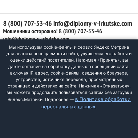
8 (800) 707-53-46 info@diplomy-v-irkutske.com
Мошенники осторожно! 8 (800) 707-53-46
info@diplomy-v-irkutske.com
Мы используем cookie-файлы и сервис Яндекс.Метрика
0
для анализа посещаемости сайта, улучшения его работы и
Решила купить себе диплом, начала искать сайт в интернете
оценки действий посетителей. Нажимая «Принять», вы
где можно его приобрести, наткнулась на сайт diplomy-v-
даёте согласие на обработку данных о посещении сайта,
irkutske.com - связалась с консультантом Вовой.
включая IP-адрес, cookie-файлы, сведения о браузере,
Договорились о цене, о сроках и доставке. Мне рассказали
устройстве, источнике перехода, просмотренных
что всё будет на высшем уровне, что всё там без обмана -
страницах и действиях на сайте. Нажимая «Отказаться»,
даже предложили Гарант ...
вы можете продолжить пользоваться сайтом без загрузки
в Политике обработки
Яндекс.Метрики. Подробнее —
персональных данных
.
ДОБАВИТЬ ЖАЛОБУ
КОНТАКТЫ