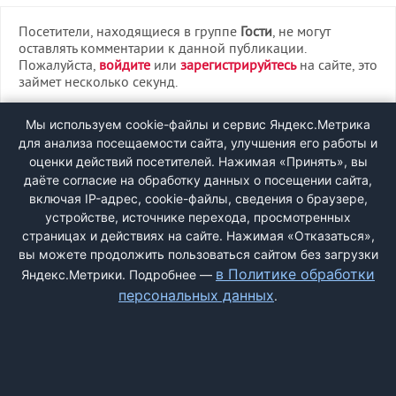
Посетители, находящиеся в группе
Гости
, не могут
оставлять комментарии к данной публикации.
Пожалуйста,
войдите
или
зарегистрируйтесь
на сайте, это
займет несколько секунд.
ВХОД
Мы используем cookie-файлы и сервис Яндекс.Метрика
для анализа посещаемости сайта, улучшения его работы и
РЕГИСТРАЦИЯ
оценки действий посетителей. Нажимая «Принять», вы
даёте согласие на обработку данных о посещении сайта,
включая IP-адрес, cookie-файлы, сведения о браузере,
Быстрая регистрация
через соцсети:
устройстве, источнике перехода, просмотренных
страницах и действиях на сайте. Нажимая «Отказаться»,
вы можете продолжить пользоваться сайтом без загрузки
в Политике обработки
Яндекс.Метрики. Подробнее —
персональных данных
.
ДОБАВИТЬ ЖАЛОБУ
КОНТАКТЫ