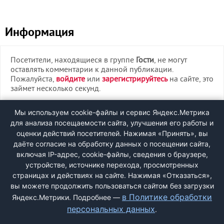
Информация
Посетители, находящиеся в группе
Гости
, не могут
оставлять комментарии к данной публикации.
Пожалуйста,
войдите
или
зарегистрируйтесь
на сайте, это
займет несколько секунд.
ВХОД
Мы используем cookie-файлы и сервис Яндекс.Метрика
для анализа посещаемости сайта, улучшения его работы и
РЕГИСТРАЦИЯ
оценки действий посетителей. Нажимая «Принять», вы
даёте согласие на обработку данных о посещении сайта,
включая IP-адрес, cookie-файлы, сведения о браузере,
Быстрая регистрация
через соцсети:
устройстве, источнике перехода, просмотренных
страницах и действиях на сайте. Нажимая «Отказаться»,
вы можете продолжить пользоваться сайтом без загрузки
в Политике обработки
Яндекс.Метрики. Подробнее —
персональных данных
.