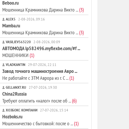
Beboo.ru
Мошенница Крамникова Дарина Викто ...
(3)
ALEX5
2-08-2026, 09:16
Mamba.ru
Мошенница Крамникова Дарина Викто ...
(3)
VASILJEV563220
2-08-2026, 00:09
АВТОМОДА lp582496.myflexbe.com/#f ...
МОШЕННИКИ
(1)
VLADKANTIN
29-07-2026, 22:11
Завод точного машиностроения Авро ...
Не работайте с ЗТМ Аврора из г. С ...
(1)
GELLANXT.RU
27-07-2026, 19:30
China2Russia
Требуют оплатить «налог» после об ...
(6)
ХОЗБОКС КОМПАНИ
27-07-2026, 15:14
Hozboks.ru
Мошенничество с бытовкой: после о ...
(1)