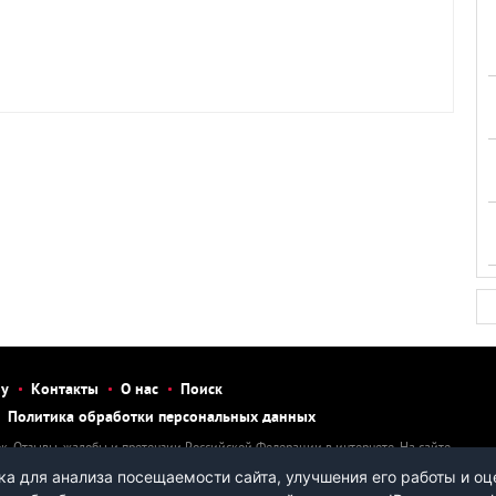
бу
Контакты
О нас
Поиск
Политика обработки персональных данных
к. Отзывы, жалобы и претензии Российской Федерации в интернете. На сайте
тзыв, рассказать о нарушении, написать претензию или жалобу на человека
а для анализа посещаемости сайта, улучшения его работы и оц
ы.