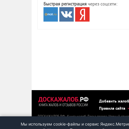
Быстрая регистрация
через соцсети:
Добавить жало
Правила сайта
ДОСКАЖАЛОБ.РФ - Книга жалоб. Доска позора. Черный списо
ДОСКАЖАЛОБ.РФ можно пожаловаться, оставить негативный о
Мы используем cookie-файлы и сервис Яндекс.Метрик
или компанию, действиями которой Вы остались недовольн