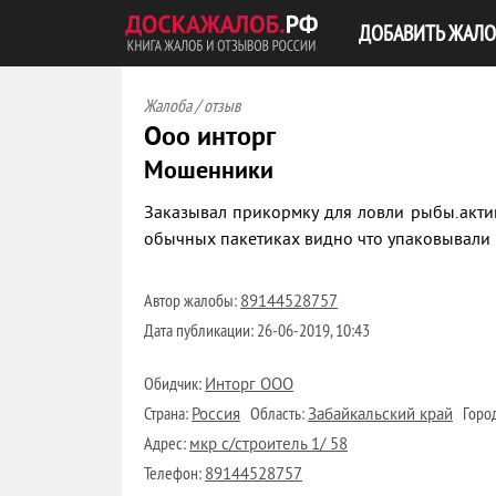
ДОБАВИТЬ ЖАЛО
Жалоба / отзыв
Ооо инторг
Мошенники
Заказывал прикормку для ловли рыбы.акт
обычных пакетиках видно что упаковывали г
Автор жалобы:
89144528757
Дата публикации:
26-06-2019, 10:43
Обидчик:
Инторг ООО
Страна:
Область:
Горо
Россия
Забайкальский край
Адрес:
мкр с/строитель 1/ 58
Телефон:
89144528757