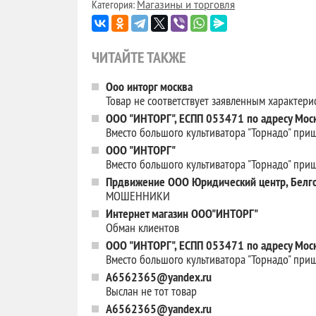
Категория:
Магазины и торговля
ЧИТАЙТЕ ТАКЖЕ
Ооо инторг москва
Товар не соответствует заявленным характери
ООО "ИНТОРГ", ЕСПП 053471 по адресу Москв
Вместо большого культиватора "Торнадо" при
ООО "ИНТОРГ"
Вместо большого культиватора "Торнадо" при
Прдвижение ООО Юридический центр, Белго
МОШЕННИКИ
Интернет магазин ООО"ИНТОРГ"
Обман клиентов
ООО "ИНТОРГ", ЕСПП 053471 по адресу Москв
Вместо большого культиватора "Торнадо" при
A6562365@yandex.ru
Выслан не тот товар
A6562365@yandex.ru