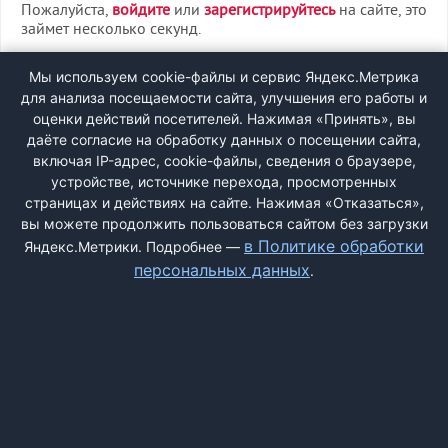
Пожалуйста,
войдите
или
зарегистрируйтесь
на сайте, это
займет несколько секунд.
ВХОД
Мы используем cookie-файлы и сервис Яндекс.Метрика
для анализа посещаемости сайта, улучшения его работы и
РЕГИСТРАЦИЯ
оценки действий посетителей. Нажимая «Принять», вы
даёте согласие на обработку данных о посещении сайта,
включая IP-адрес, cookie-файлы, сведения о браузере,
Быстрая регистрация
через соцсети:
устройстве, источнике перехода, просмотренных
страницах и действиях на сайте. Нажимая «Отказаться»,
вы можете продолжить пользоваться сайтом без загрузки
в Политике обработки
Яндекс.Метрики. Подробнее —
персональных данных
.
ДОБАВИТЬ ЖАЛОБУ
КОНТАКТЫ
О НАС
ПОИСК